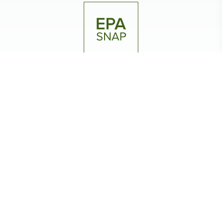
EPA SNAP je uveden jako alternativa halonů
ŽIVOTNÍ PROSTŘEDÍ A HAŠENÍ
Životní prostředí a hašení požárů
společně
Generátory FirePro s kondenzovaným aerosolem
pro potlačování požáru neobsahují žádné škodlivé
chemické látky, např. hexafluorid síry (SF6),